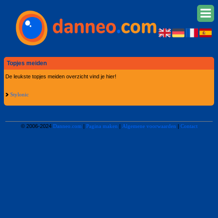
Topjes meiden
De leukste topjes meiden overzicht vind je hier!
Stylonic
© 2006-2024
Danneo.com
|
Pagina maken
|
Algemene voorwaarden
|
Contact